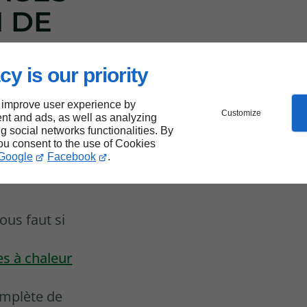
N DE
cy is our priority
 LES
OMPE
 improve user experience by
Customize
nt and ads, as well as analyzing
ng social networks functionalities. By
you consent to the use of Cookies
Google
Facebook
.
vous faut si
es à chaleur
mplète de