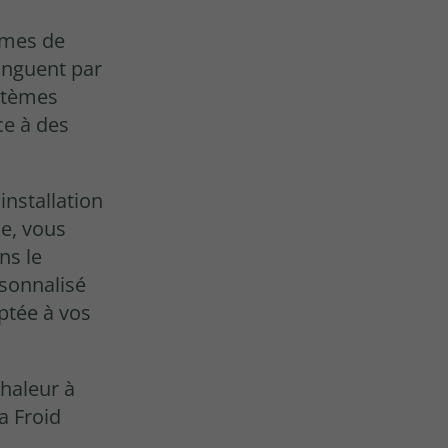
èmes de
inguent par
ystèmes
ce à des
installation
e, vous
ns le
sonnalisé
ptée à vos
haleur à
a Froid