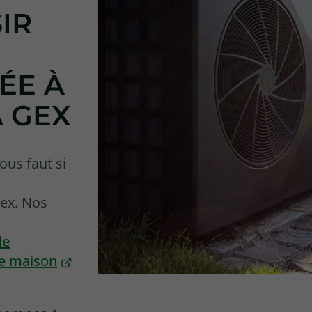
IR
ÉE À
 GEX
vous faut si
ex. Nos
de
re maison