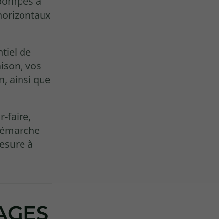
 pompes à
horizontaux
ntiel de
aison, vos
n, ainsi que
r-faire,
démarche
esure à
TAGES