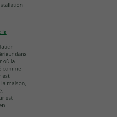
stallation
 la
lation
térieur dans
r où la
été comme
r est
s la maison,
e.
ur est
 en