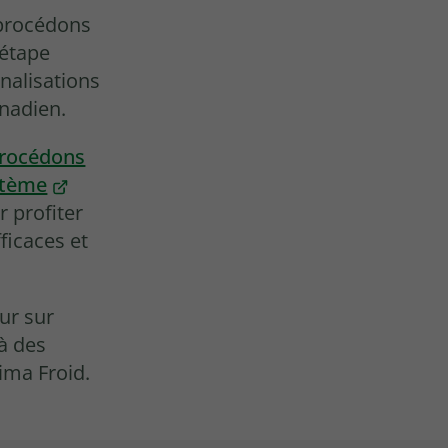
 procédons
e étape
nalisations
anadien.
 procédons
ystème
r profiter
ficaces et
ur sur
 à des
lima Froid.