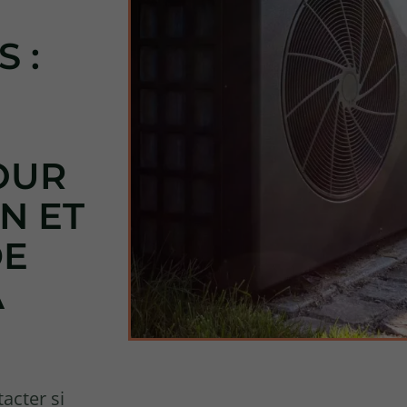
 :
OUR
N ET
DE
À
tacter si