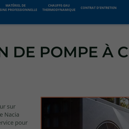
MATÉRIEL DE
CHAUFFE-EAU
CONTRAT D'ENTRETIEN
SINE PROFESSIONNELLE
THERMODYNAMIQUE
ON DE POMPE À 
ur sur
se Nacia
ervice pour