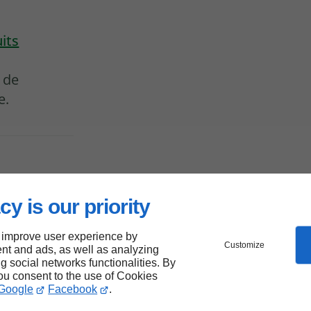
uits
 de
e.
E
cy is our priority
 À
 improve user experience by
Customize
nt and ads, as well as analyzing
ng social networks functionalities. By
you consent to the use of Cookies
 LA
Google
Facebook
.