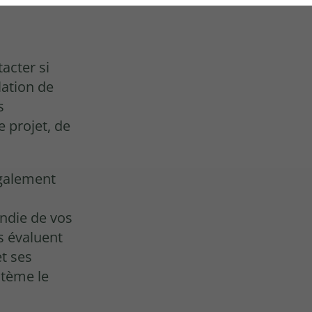
E
tacter si
lation de
s
 projet, de
également
ndie de vos
s évaluent
et ses
stème le